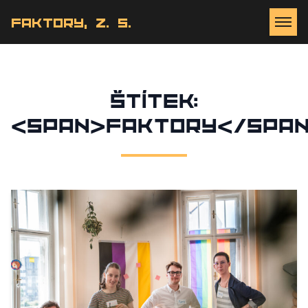
Faktory, z. s.
Štítek:
<span>Faktory</spa