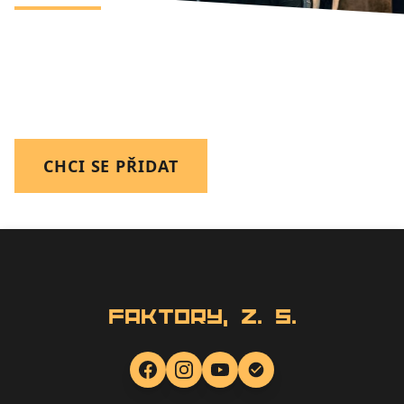
Faktory Olomouc. Safe-space pro tvé
marketingové experimenty. Zázemí, kde se
kreativa opírá o data a vzájemnou podporu.
CHCI SE PŘIDAT
Faktory, z. s.