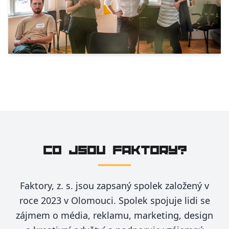
Faktory se školily o inkluzivních
kolektivech a participativním řízení
29. 4. 2024
CO JSOU FAKTORY?
Faktory, z. s. jsou zapsaný spolek založený v
roce 2023 v Olomouci. Spolek spojuje lidi se
zájmem o média, reklamu, marketing, design