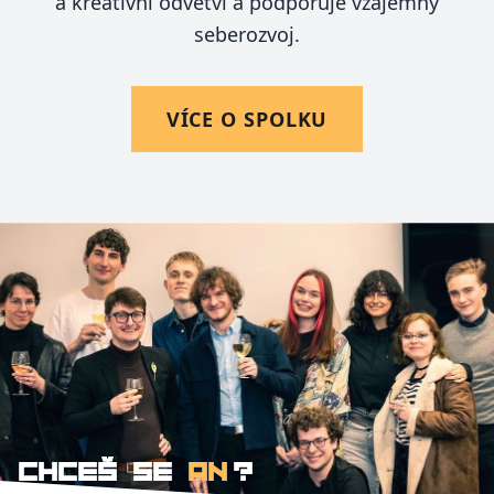
a kreativní odvětví a podporuje vzájemný
seberozvoj.
VÍCE O SPOLKU
CHCEŠ SE
?