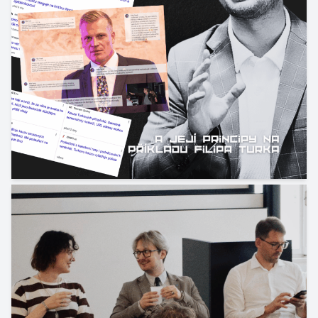
Krizová komunikace srozumitelně: Principy
na příkladu Filipa Turka
19. 10. 2025