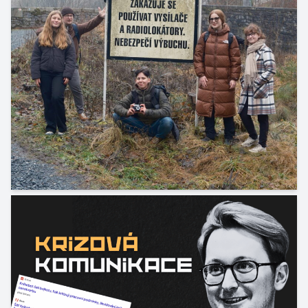
Zimní FaktHory! Skoro hory.
13. 12. 2025