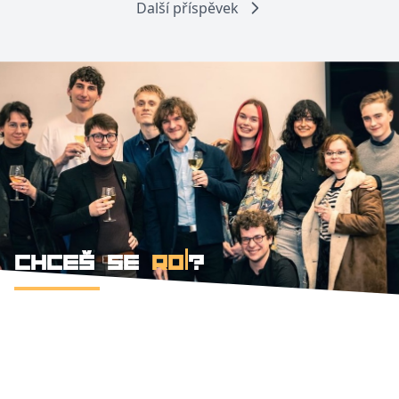
Další příspěvek
CHCEŠ SE
ROZVÍJET
?
Faktory Olomouc. Safe-space pro tvé
marketingové experimenty. Zázemí, kde se
kreativa opírá o data a vzájemnou podporu.