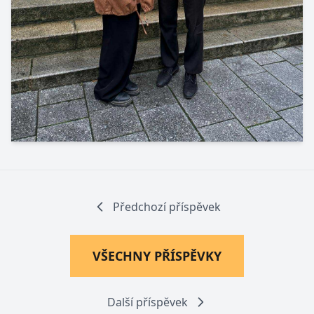
Novým předsedou grémia se stává Jan
Polách
1. 9. 2025
Předchozí příspěvek
VŠECHNY PŘÍSPĚVKY
Další příspěvek