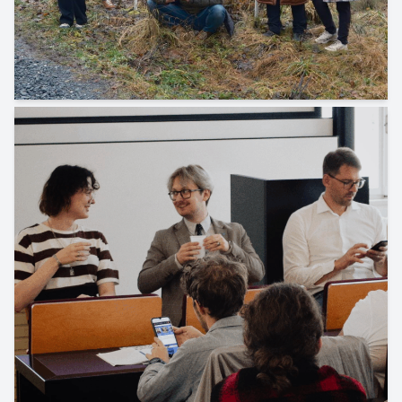
Zimní FaktHory! Skoro hory.
13. 12. 2025