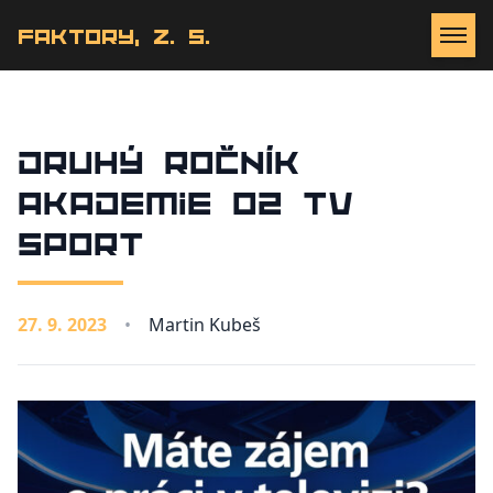
Faktory, z. s.
Druhý ročník
Akademie O2 TV
Sport
27. 9. 2023
•
Martin Kubeš