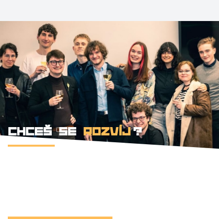
CHCEŠ SE
ROZVÍJET
?
Faktory Olomouc. Safe-space pro tvé
marketingové experimenty. Zázemí, kde se
kreativa opírá o data a vzájemnou podporu.