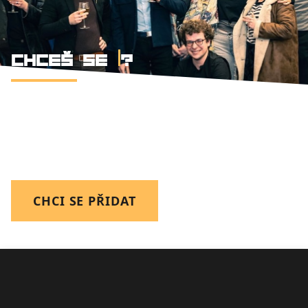
CHCEŠ SE
?
Faktory Olomouc. Safe-space pro tvé
marketingové experimenty. Zázemí, kde se
kreativa opírá o data a vzájemnou podporu.
CHCI SE PŘIDAT