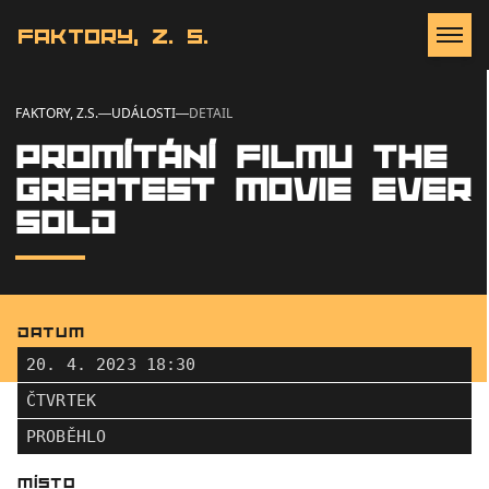
Faktory, z. s.
FAKTORY, Z.S.
UDÁLOSTI
DETAIL
PROMÍTÁNÍ FILMU THE
GREATEST MOVIE EVER
SOLD
DATUM
20. 4. 2023 18:30
ČTVRTEK
PROBĚHLO
MÍSTO