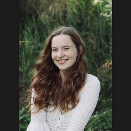
Lucie Svitáková
Místopředsedkyně