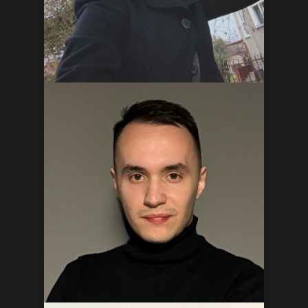
Michaela Vojtěchovská
Předsedkyně