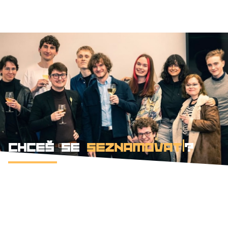
CHCEŠ SE
SEZNAMOVAT
?
Faktory Olomouc. Safe-space pro tvé
marketingové experimenty. Zázemí, kde se
kreativa opírá o data a vzájemnou podporu.