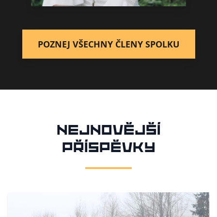
Klára Horáková
Media Team Leader
POZNEJ VŠECHNY ČLENY SPOLKU
Nejnovější
příspěvky