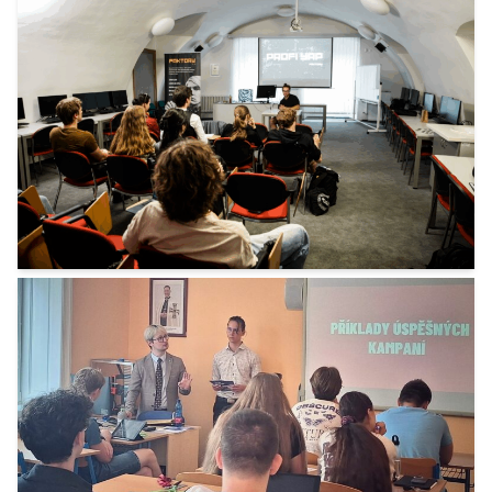
Polách
1. 9. 2025
Pilotní Profi Yap: Když mluví experti a pění
půllitry
31. 7. 2025