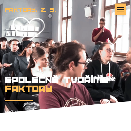
Faktory, z. s.
SPOLEČNĚ TVOŘÍME
FAKTORY
Jsme spolek na Univerzitě Palackého v
Olomouci. Řešíme marketing jako průnik
psychologie, designu, strategie a analytiky.